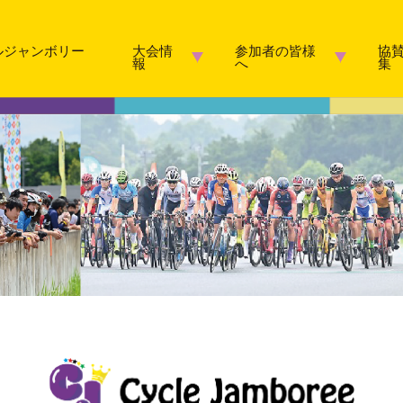
ルジャンボリー
大会情
参加者の皆様
協
報
へ
集